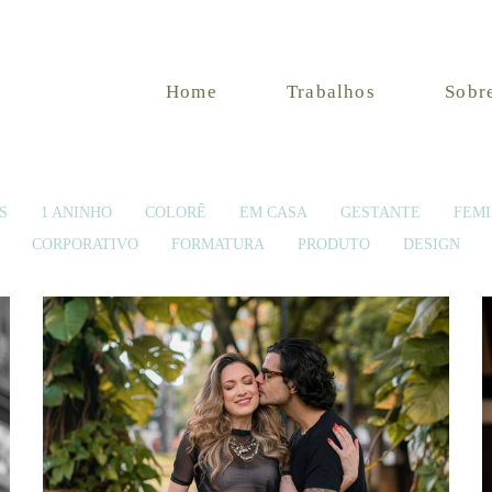
Home
Trabalhos
Sobr
S
1 ANINHO
COLORÊ
EM CASA
GESTANTE
FEMI
CORPORATIVO
FORMATURA
PRODUTO
DESIGN