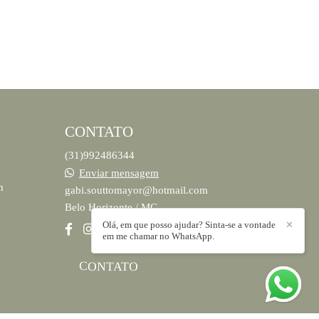
CONTATO
(31)992486344
Enviar mensagem
m
gabi.souttomayor@hotmail.com
Belo Horizonte / MG
Olá, em que posso ajudar? Sinta-se a vontade
✕
em me chamar no WhatsApp.
CONTATO