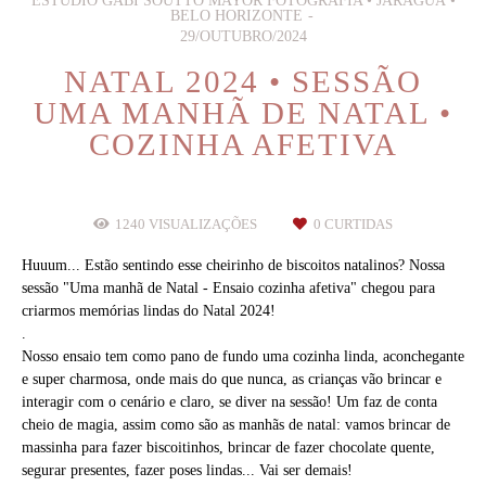
ESTÚDIO GABI SOUTTO MAYOR FOTOGRAFIA • JARAGUÁ •
BELO HORIZONTE
29/OUTUBRO/2024
NATAL 2024 • SESSÃO
UMA MANHÃ DE NATAL •
COZINHA AFETIVA
1240
VISUALIZAÇÕES
0
CURTIDAS
Huuum... Estão sentindo esse cheirinho de biscoitos natalinos? Nossa
sessão "Uma manhã de Natal - Ensaio cozinha afetiva" chegou para
criarmos memórias lindas do Natal 2024!
.
Nosso ensaio tem como pano de fundo uma cozinha linda, aconchegante
e super charmosa, onde mais do que nunca, as crianças vão brincar e
interagir com o cenário e claro, se diver na sessão! Um faz de conta
cheio de magia, assim como são as manhãs de natal: vamos brincar de
massinha para fazer biscoitinhos, brincar de fazer chocolate quente,
segurar presentes, fazer poses lindas... Vai ser demais!