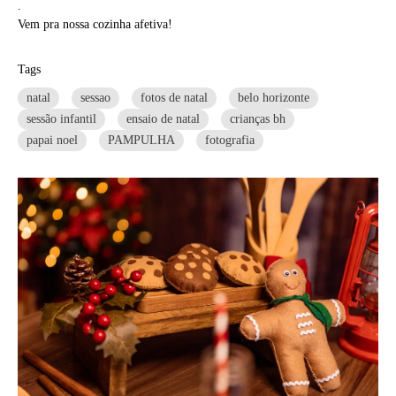
.
Vem pra nossa cozinha afetiva!
Tags
natal
sessao
fotos de natal
belo horizonte
sessão infantil
ensaio de natal
crianças bh
papai noel
PAMPULHA
fotografia