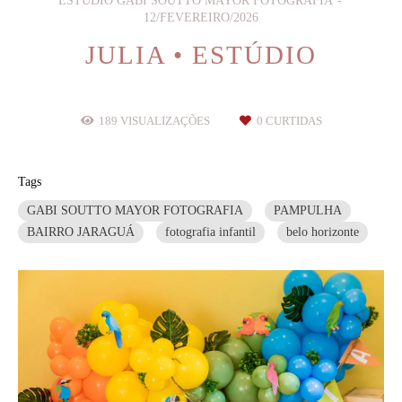
ESTÚDIO GABI SOUTTO MAYOR FOTOGRAFIA
12/FEVEREIRO/2026
JULIA • ESTÚDIO
189
VISUALIZAÇÕES
0
CURTIDAS
Tags
GABI SOUTTO MAYOR FOTOGRAFIA
PAMPULHA
BAIRRO JARAGUÁ
fotografia infantil
belo horizonte