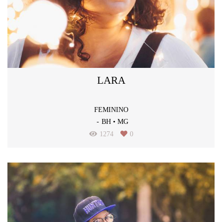
LARA
FEMININO
BH • MG
1274
0