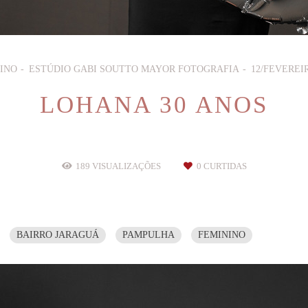
INO
ESTÚDIO GABI SOUTTO MAYOR FOTOGRAFIA
12/FEVEREIR
LOHANA 30 ANOS
189
VISUALIZAÇÕES
0
CURTIDAS
BAIRRO JARAGUÁ
PAMPULHA
FEMININO