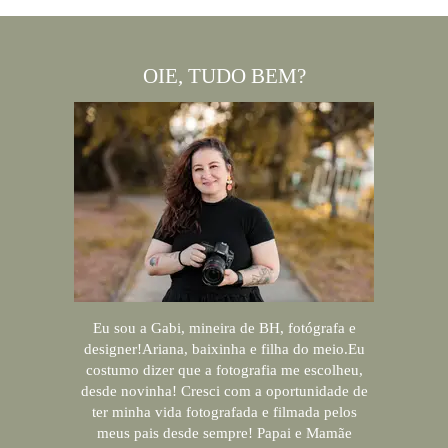
OIE, TUDO BEM?
Eu sou a Gabi, mineira de BH, fotógrafa e
designer!Ariana, baixinha e filha do meio.Eu
costumo dizer que a fotografia me escolheu,
desde novinha! Cresci com a oportunidade de
ter minha vida fotografada e filmada pelos
meus pais desde sempre! Papai e Mamãe